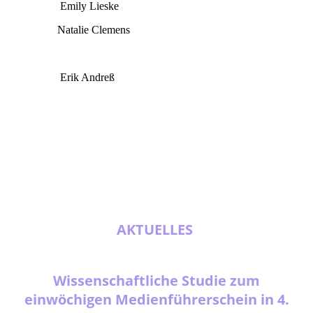
Emily Lieske
(Sozialpäd./arbeiterin B.A.)
Natalie Clemens
(Sozialpäd./arbeiterin B.A.)
Sebastian Beulich (Sozialpäd./arbeiter B.A.)
Erik Andreß
(FSJ-Kraft)
AKTUELLES
Wissenschaftliche Studie zum
einwöchigen Medienführerschein in 4.