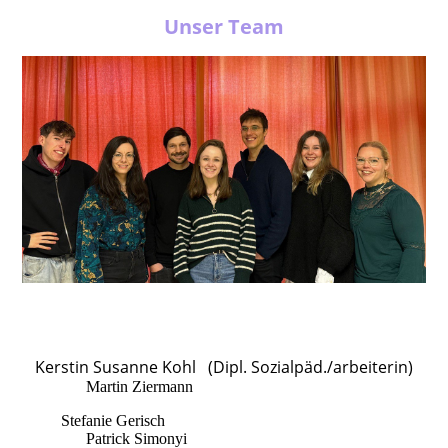
Unser Team
Kerstin Susanne Kohl
(Dipl. Sozialpäd./arbeiterin)
Martin Ziermann
(Sozialpäd./arbeiter B.A.)
Stefanie Gerisch
(Sozialpäd./arbeiterin B.A.)
Patrick Simonyi
(Pädagogik M.A.)